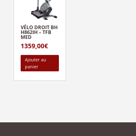
VÉLO DROIT BH
H862IH – TFB
MED
1359,00
€
Ajouter au
panier