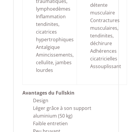
traumatiques,
détente
lymphoedèmes
musculaire
Inflammation
Contractures
tendinites,
musculaires,
cicatrices
tendinites,
hypertrophiques
déchirure
Antalgique
Adhérences
Amincissements,
cicatricielles
cellulite, jambes
Assouplissant
lourdes
Avantages du Fullskin
Design
Léger grâce à son support
aluminium (50 kg)
Faible entretien
Peu bruyant