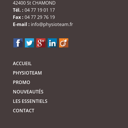
42400 St CHAMOND
Tél. :
04 77 19 01 17
Fax :
04 77 29 76 19
E-mail :
info@physioteam.fr
ACCUEIL
PHYSIOTEAM
PROMO
NOUVEAUTÉS
LES ESSENTIELS
CONTACT