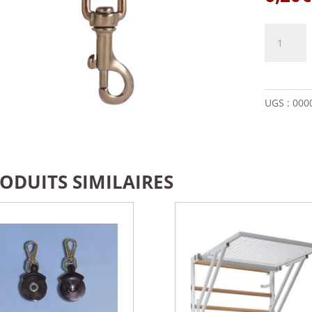
quantité
de
Mousque
tournant
chromé
UGS :
000
ODUITS SIMILAIRES