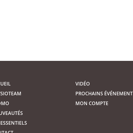
l
UEIL
VIDÉO
YSIOTEAM
PROCHAINS ÉVÉNEMENT
OMO
MON COMPTE
UVEAUTÉS
 ESSENTIELS
NTACT