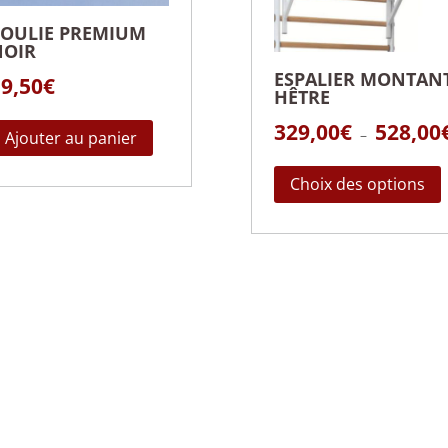
POULIE PREMIUM
NOIR
ESPALIER MONTAN
9,50
€
HÊTRE
329,00
€
528,00
–
Ajouter au panier
Choix des options
p
v
ê
c