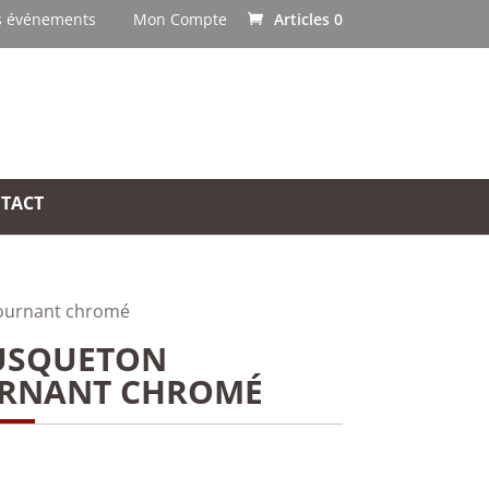
s événements
Mon Compte
Articles 0
TACT
ournant chromé
SQUETON
RNANT CHROMÉ