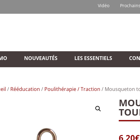
Vidéo
Prochain
MO
NOUVEAUTÉS
LES ESSENTIELS
CON
eil
/
Rééducation
/
Poulithérapie / Traction
/ Mousqueton t
MOU
TOU
6,20
€