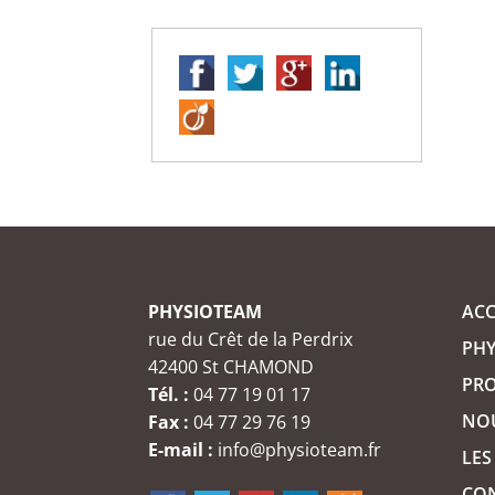
PHYSIOTEAM
ACC
rue du Crêt de la Perdrix
PH
42400 St CHAMOND
PR
Tél. :
04 77 19 01 17
NO
Fax :
04 77 29 76 19
E-mail :
info@physioteam.fr
LES
CO