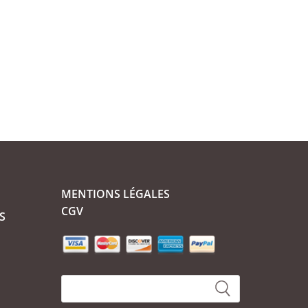
a
page
du
produit
MENTIONS LÉGALES
CGV
S