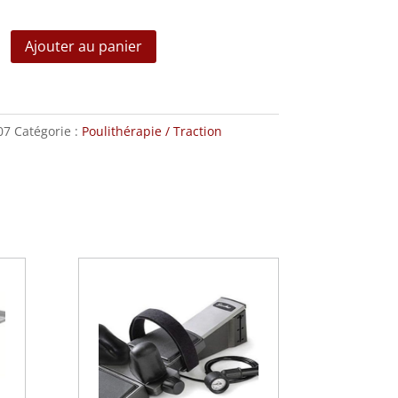
Ajouter au panier
ton
07
Catégorie :
Poulithérapie / Traction