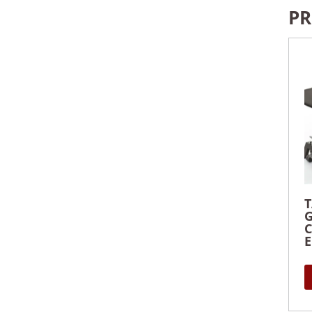
PR
T
E