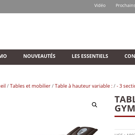
Vidéo
Prochain
MO
NOUVEAUTÉS
LES ESSENTIELS
CON
eil
/
Tables et mobilier
/
Table à hauteur variable :
/
- 3 sect
TAB
GYM