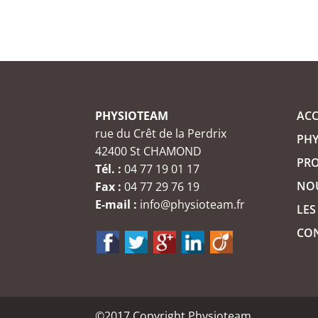
PHYSIOTEAM
ACC
rue du Crêt de la Perdrix
PH
42400 St CHAMOND
PR
Tél. :
04 77 19 01 17
NO
Fax :
04 77 29 76 19
E-mail :
info@physioteam.fr
LES
CO
©2017 Copyright Physioteam