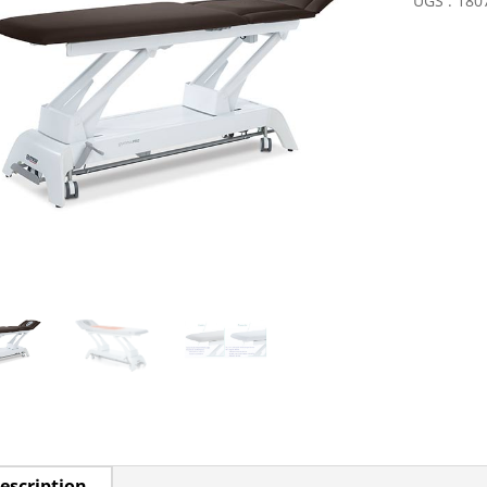
UGS :
180
escription