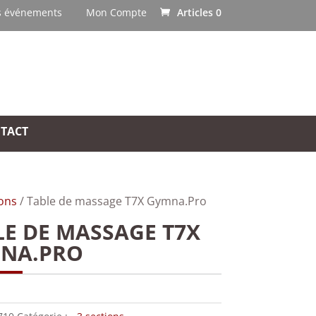
s événements
Mon Compte
Articles 0
TACT
ions
/ Table de massage T7X Gymna.Pro
LE DE MASSAGE T7X
NA.PRO