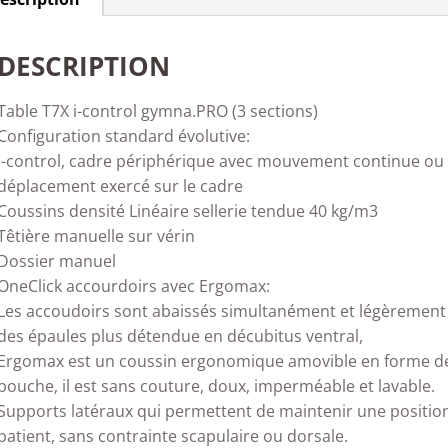
DESCRIPTION
Table T7X i-control gymna.PRO (3 sections)
Configuration standard évolutive:
i-control, cadre périphérique avec mouvement continue ou 
déplacement exercé sur le cadre
Coussins densité Linéaire sellerie tendue 40 kg/m3
Têtière manuelle sur vérin
Dossier manuel
OneClick accourdoirs avec Ergomax:
Les accoudoirs sont abaissés simultanément et légèrement i
des épaules plus détendue en décubitus ventral,
Ergomax est un coussin ergonomique amovible en forme de c
bouche, il est sans couture, doux, imperméable et lavable.
Supports latéraux qui permettent de maintenir une position 
patient, sans contrainte scapulaire ou dorsale.