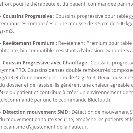
effort pour le thérapeute et du patient, commandée par inte
– Coussins Progressive
: Coussins progressive pour table
rembourrés composées d’une mousse de 3.5 cm de 100 kg/
gr/m3.
–
Revêtement Premium
: Revêtement Premium pour table
phtalate, bio compatible, résistant à l’abrasion. Garantie 5 a
–
Coussin Progressive avec Chauffage
: Coussins progress
gymna.PRO. Coussins denses double rembourrés composée
kg/m3 et d’une mousse d’1 cm de 40 gr/m3. Deux coussinets
du dossier et de l’assise. Ils génèrent une chaleur agréable d
être du patient et contribue à créer un environnement de tr
télécommandé par une télécommande Bluetooth.
–
Détection mouvement SMD
: Détection de mouvement S
du mouvement en toute sécurité, empêche les patients et le
mécanisme d’ajustement de la hauteur.